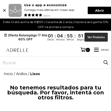
Use o app e economize
Consiga mais ofertas em nosso app
Abrir
(100+)
Frete Grátis acima de R$399 | Garantia de 2 anos | Inscreva-se e ganhe 10%
OFF na primeira compra
⏰ Oferta Relampâgo 🤍 Até
01
:
04
:
55
:
50
Ver Produtos
60% OFF
Dia(s)
Hora(s)
Min(s)
Seg(s)
MENÚ
0
Inicio
/
Anillos
/
Lisos
No tenemos resultados para tu
búsqueda. Por favor, intentá con
otros filtros.