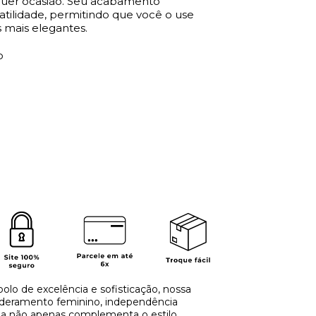
quer ocasião. Seu acabamento
atilidade, permitindo que você o use
 mais elegantes.
o
olo de excelência e sofisticação, nossa
deramento feminino, independência
oia não apenas complementa o estilo