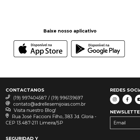
Baixe nosso aplicativo
CONTACTANOS
REDES SOCI
(19) 997404587 / (19) 996139697
contato@adrellesemijoias.com.br
Visita nuestro Blog!
NEWSLETTE
Rua José Faccioni Filho, 383 Jd. Gloria -
CEP 13.487-211 Limeira/SP
SEGURIDAD Y