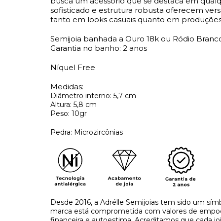
busca um acessório que se destaca em qual
sofisticado e estrutura robusta oferecem vers
tanto em looks casuais quanto em produções
Semijoia banhada a Ouro 18k ou Ródio Branc
Garantia no banho: 2 anos
Níquel Free
Medidas:
Diâmetro interno: 5,7 cm
Altura: 5,8 cm
Peso: 10gr
Pedra: Microzircônias
Desde 2016, a Adrélle Semijoias tem sido um símb
marca está comprometida com valores de empo
financeira e autoestima. Acreditamos que cada j