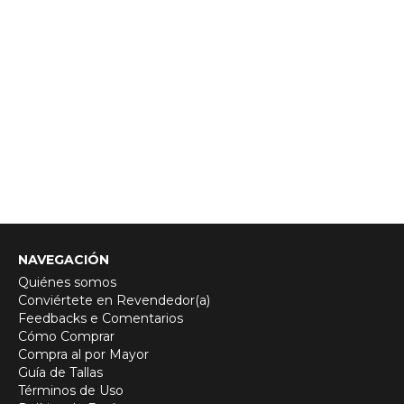
NAVEGACIÓN
Quiénes somos
Conviértete en Revendedor(a)
Feedbacks e Comentarios
Cómo Comprar
Compra al por Mayor
Guía de Tallas
Términos de Uso