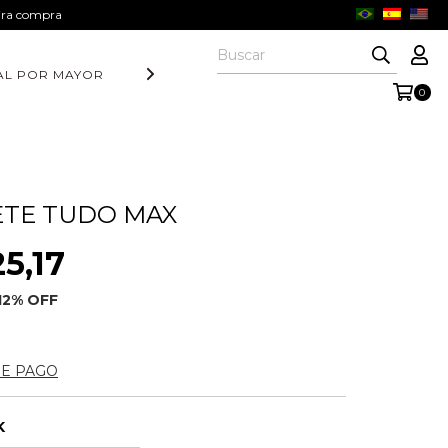
eira compra
AL POR MAYOR
DIA DOS PAIS
COLEÇÃO AURORA
COLE
0
ETE TUDO MAX
5,17
12
% OFF
DE PAGO
K