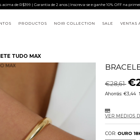
is acima de R$399 | Garantia de 2 anos | Inscreva-se e ganhe 10% OFF na prim
NTOS
PRODUCTOS
NOIR COLLECTION
SALE
VENTAS 
ETE TUDO MAX
BRACEL
€2
€28,61
Ahorrás:
€3,44
VER MEDIOS 
COR:
OURO 18