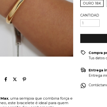
OURO 18K
CANTIDAD
Compra p
Tus datos 
Entrega in
Entrega inm
Contáctano
 Max
, uma semijoia que combina força e
eo, este bracelete é ideal para quem