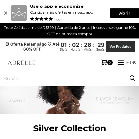
Use o app e economize
Consiga mais ofertas em nosso app
Abrir
(100+)
Frete Grátis acima de R$399 | Garantia de 2 anos | Inscreva-se e ganhe 10%
OFF na primeira compra
⏰ Oferta Relampâgo 🤍 Até
01
:
02
:
26
:
28
Ver Produtos
60% OFF
Dia(s)
Hora(s)
Min(s)
Seg(s)
MENÚ
0
Silver Collection