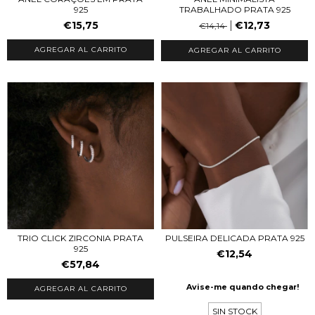
TRABALHADO PRATA 925
925
€12,73
€15,75
€14,14
AGREGAR AL CARRITO
AGREGAR AL CARRITO
PULSEIRA DELICADA PRATA 925
TRIO CLICK ZIRCONIA PRATA
925
€12,54
€57,84
Avise-me quando chegar!
SIN STOCK