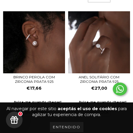
ANEL SOLITÁRIO COM
BRINCO PEROLA COM
ZIRCONIA PRATA 925
ZIRCONIA PRATA 925
€27,00
€17,66
Avise-me quando chegar!
Avise-me quando chegar!
Al navegar por este sitio
aceptás el uso de cookies
para
SIN STOCK
SIN STOCK
agilizar tu experiencia de compra.
5
ENTENDIDO