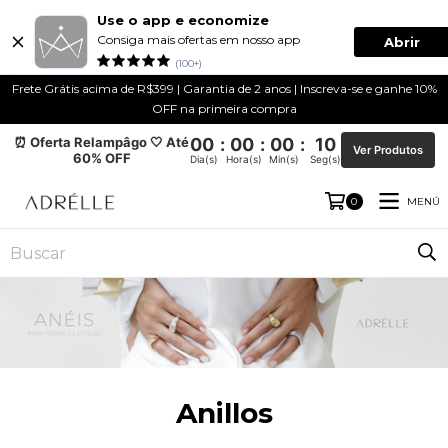
Use o app e economize
Consiga mais ofertas em nosso app
Abrir
(100+)
Frete Grátis acima de R$399 | Garantia de 2 anos | Inscreva-se e ganhe 10%
OFF na primeira compra
⏰ Oferta Relampâgo 🤍 Até
00
:
00
:
00
:
10
Ver Produtos
60% OFF
Dia(s)
Hora(s)
Min(s)
Seg(s)
MENÚ
0
Anillos