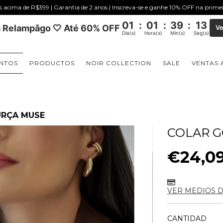
is acima de R$399 | Garantia de 2 anos | Inscreva-se e ganhe 10% OFF na prim
01
:
01
:
39
:
12
 Relampâgo 🤍 Até 60% OFF
Ve
Dia(s)
Hora(s)
Min(s)
Seg(s)
NTOS
PRODUCTOS
NOIR COLLECTION
SALE
VENTAS 
URÇA MUSE
COLAR 
€24,0
VER MEDIOS 
CANTIDAD