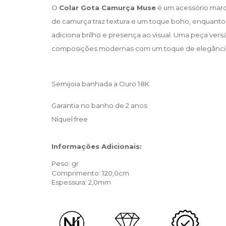
O
Colar Gota Camurça Muse
é um acessório marca
de camurça traz textura e um toque boho, enquant
adiciona brilho e presença ao visual. Uma peça versá
composições modernas com um toque de elegânci
Semijoia banhada a Ouro 18K
Garantia no banho de 2 anos
Níquel free
Informações Adicionais:
Peso: gr
Comprimento: 120,0cm
Espessura: 2,0mm