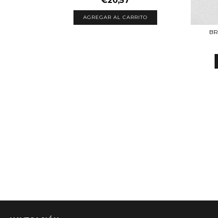
€20,57
AGREGAR AL CARRITO
BR