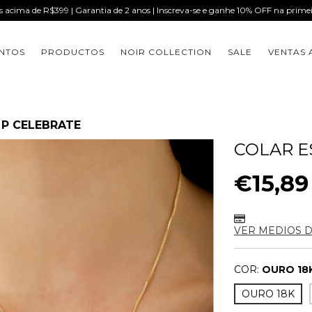
is acima de R$399 | Garantia de 2 anos | Inscreva-se e ganhe 10% OFF na prim
NTOS
PRODUCTOS
NOIR COLLECTION
SALE
VENTAS 
 P CELEBRATE
COLAR E
€15,89
VER MEDIOS 
COR:
OURO 18
OURO 18K