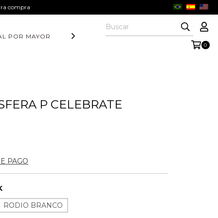
eira compra
AL POR MAYOR
DIA DOS PAIS
COLEÇÃO AURORA
COLE
0
SFERA P CELEBRATE
DE PAGO
K
RODIO BRANCO