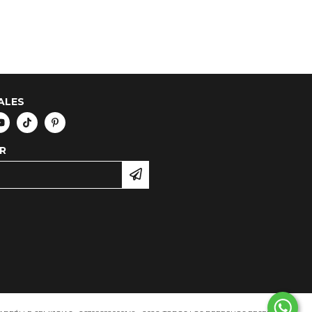
ALES
R