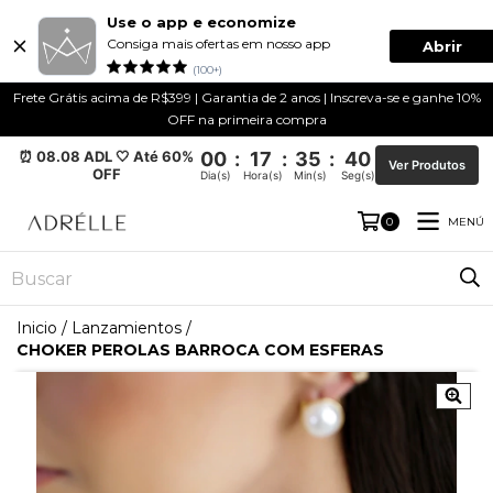
Use o app e economize
Consiga mais ofertas em nosso app
Abrir
(100+)
Frete Grátis acima de R$399 | Garantia de 2 anos | Inscreva-se e ganhe 10%
OFF na primeira compra
⏰ 08.08 ADL 🤍 Até 60%
00
:
17
:
35
:
39
Ver Produtos
OFF
Dia(s)
Hora(s)
Min(s)
Seg(s)
MENÚ
0
Inicio
/
Lanzamientos
/
CHOKER PEROLAS BARROCA COM ESFERAS