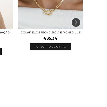
ORAÇÃO
COLAR ELOS FECHO BOIA E PONTO LUZ
€35,34
AGREGAR AL CARRITO
COLAR 
A