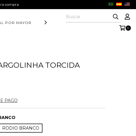
eira compra
AL POR MAYOR
DIA DOS PAIS
COLEÇÃO AURORA
COLE
0
ARGOLINHA TORCIDA
DE PAGO
RANCO
RODIO BRANCO