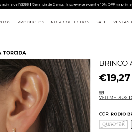
is acima de R$399 | Garantia de 2 anos | Inscreva-se e ganhe 10% OFF na prim
NTOS
PRODUCTOS
NOIR COLLECTION
SALE
VENTAS 
A TORCIDA
BRINCO 
€19,27
VER MEDIOS 
COR:
RODIO B
OURO 18K