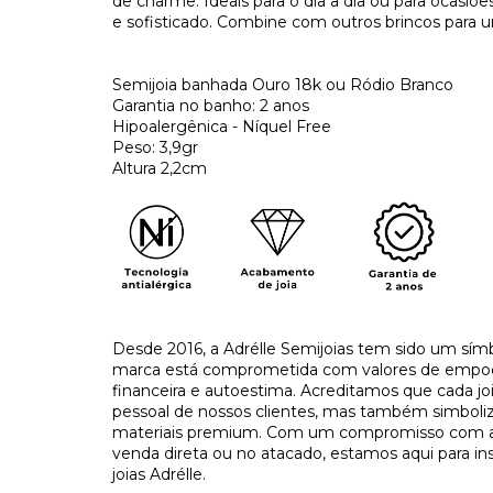
de charme. Ideais para o dia a dia ou para ocasi
e sofisticado. Combine com outros brincos para um
Semijoia banhada Ouro 18k ou Ródio Branco
Garantia no banho: 2 anos
Hipoalergênica - Níquel Free
Peso: 3,9gr
Altura 2,2cm
Desde 2016, a Adrélle Semijoias tem sido um símb
marca está comprometida com valores de empo
financeira e autoestima. Acreditamos que cada j
pessoal de nossos clientes, mas também simboliza
materiais premium. Com um compromisso com a tr
venda direta ou no atacado, estamos aqui para in
joias Adrélle.