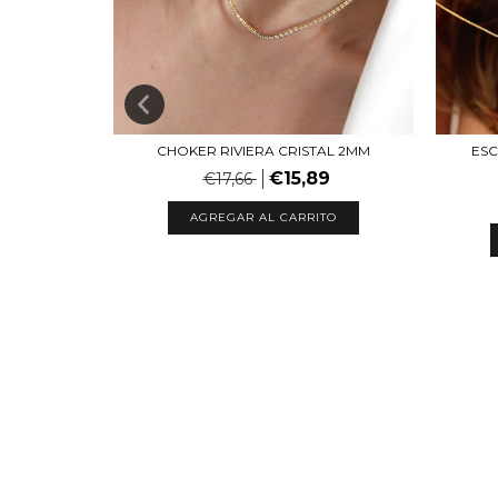
MANTADA
CHOKER RIVIERA CRISTAL 2MM
ESC
€15,89
€17,66
TO
AGREGAR AL CARRITO