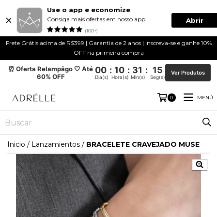
Use o app e economize
Consiga mais ofertas em nosso app
Abrir
(100+)
Frete Grátis acima de R$399 | Garantia de 2 anos | Inscreva-se e ganhe 10%
OFF na primeira compra
⏰ Oferta Relampâgo 🤍 Até
00
:
10
:
31
:
14
Ver Produtos
60% OFF
Dia(s)
Hora(s)
Min(s)
Seg(s)
MENÚ
0
Inicio
/
Lanzamientos
/
BRACELETE CRAVEJADO MUSE