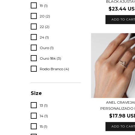
BLACK AJUSTA
19 (1)
$23.44 U
20 (2)
ADD TO CAR
22 (2)
24 (1)
Ouro (1)
Ouro 18k (3)
Rodio Branco (4)
Size
ANEL CRAVEJ
13 (1)
PERSONALIZADO 
$17.98 US
14 (1)
15 (1)