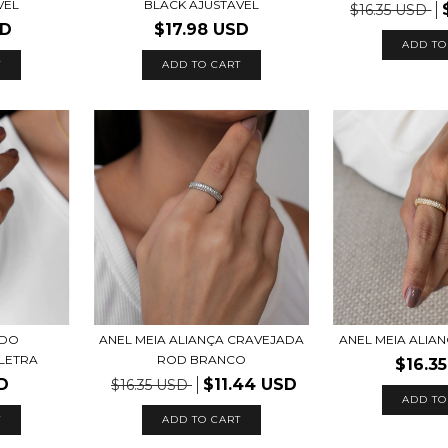
VEL
BLACK AJUSTAVEL
$16.35 USD
SD
$17.98 USD
ADD TO
T
ADO
ANEL MEIA ALIANÇA CRAVEJADA
ANEL MEIA ALIA
LETRA
ROD BRANCO
$16.3
D
$11.44 USD
$16.35 USD
ADD TO
ADD TO CART