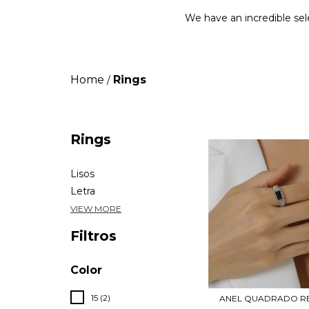
We have an incredible sele
Home
Rings
/
Rings
Lisos
Letra
VIEW MORE
Filtros
Color
15 (2)
ANEL QUADRADO R