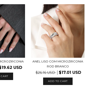
MICROZIRCONIA
ANEL LISO COM MICROZIRCONIA
ROD BRANCO
$19.62 USD
$17.01 USD
$26.16 USD
ADD TO CART