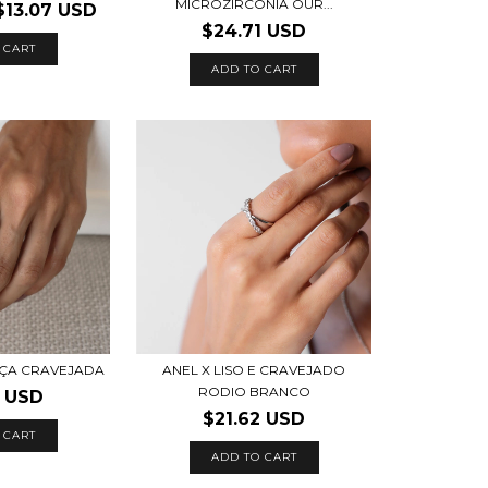
MICROZIRCONIA OUR...
$13.07 USD
$24.71 USD
 CART
ADD TO CART
NÇA CRAVEJADA
ANEL X LISO E CRAVEJADO
RODIO BRANCO
5 USD
$21.62 USD
 CART
ADD TO CART