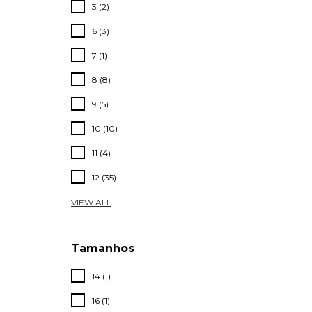
3 (2)
6 (3)
7 (1)
8 (8)
9 (5)
10 (10)
11 (4)
12 (35)
VIEW ALL
Tamanhos
14 (1)
16 (1)