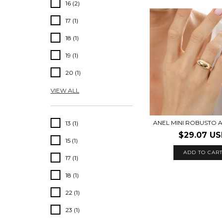
16 (2)
17 (1)
18 (1)
19 (1)
20 (1)
VIEW ALL
ANEL MINI ROBUSTO 
13 (1)
$29.07 U
15 (1)
ADD TO CAR
17 (1)
18 (1)
22 (1)
23 (1)