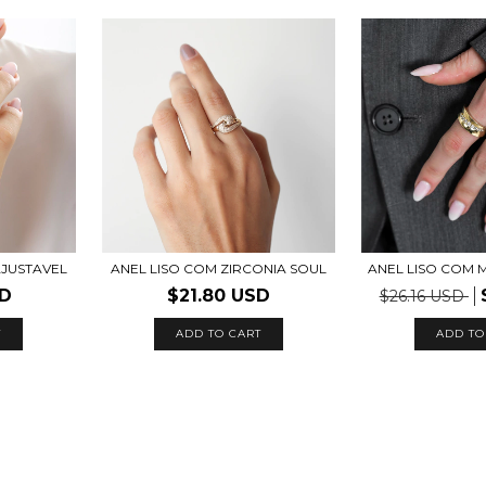
ANEL LISO COM ZIRCONIA SOUL
AJUSTAVEL
ANEL LISO COM 
$21.80 USD
SD
$26.16 USD
ADD TO CART
T