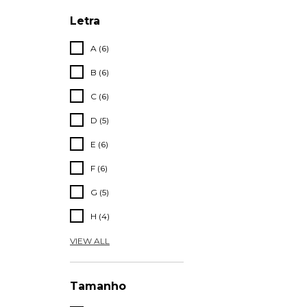
Letra
A (6)
B (6)
C (6)
D (5)
E (6)
F (6)
G (5)
H (4)
VIEW ALL
Tamanho