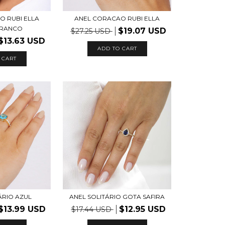
O RUBI ELLA
ANEL CORACAO RUBI ELLA
BRANCO
$19.07 USD
$27.25 USD
$13.63 USD
ADD TO CART
 CART
ÁRIO AZUL
ANEL SOLITÁRIO GOTA SAFIRA
$13.99 USD
$12.95 USD
$17.44 USD