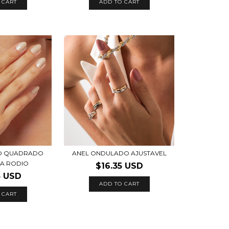
 CART
ADD TO CART
IO QUADRADO
ANEL ONDULADO AJUSTAVEL
A RODIO
$16.35 USD
4 USD
ADD TO CART
 CART