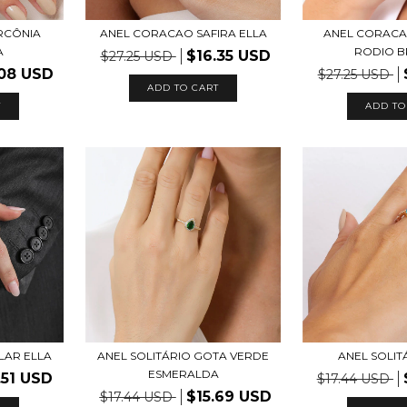
RCÔNIA
ANEL CORACAO SAFIRA ELLA
ANEL CORACA
A
RODIO 
$16.35 USD
$27.25 USD
.08 USD
$27.25 USD
ADD TO CART
T
ADD TO
LAR ELLA
ANEL SOLITÁRIO GOTA VERDE
ANEL SOLIT
ESMERALDA
.51 USD
$17.44 USD
$15.69 USD
$17.44 USD