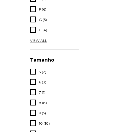
F (6)
G (5)
H (4)
VIEW ALL
Tamanho
3 (2)
6 (3)
7 (1)
8 (8)
9 (5)
10 (10)