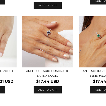
T
ADD TO
ADD TO CART
UL RODIO
ANEL SOLITARIO QUADRADO
ANEL SOLITAR
SAFIRA RODIO
ESMERALD
.21 USD
$17.44 USD
$17.4
T
ADD TO CART
ADD TO