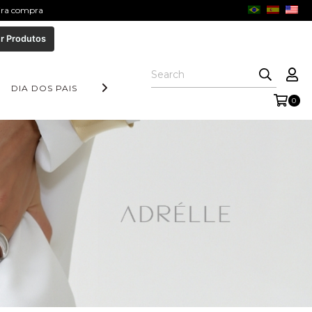
eira compra
r Produtos
DIA DOS PAIS
COLEÇÃO AURORA
FORM COLLECTION
0