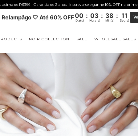
is acima de R$399 | Garantia de 2 anos | Inscreva-se e ganhe 10% OFF na prim
00
:
03
:
38
:
10
 Relampâgo 🤍 Até 60% OFF
Ve
Dia(s)
Hora(s)
Min(s)
Seg(s)
PRODUCTS
NOIR COLLECTION
SALE
WHOLESALE SALES