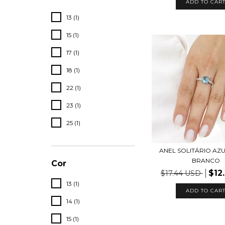
ADD TO CAR
13 (1)
15 (1)
17 (1)
18 (1)
22 (1)
23 (1)
25 (1)
ANEL SOLITÁRIO AZ
BRANCO
Cor
$12
$17.44 USD
13 (1)
ADD TO CAR
14 (1)
15 (1)