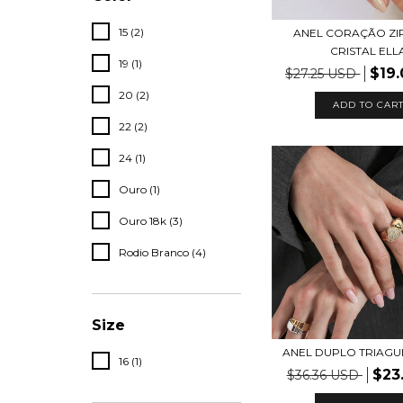
15 (2)
ANEL CORAÇÃO ZI
CRISTAL ELL
19 (1)
$19
$27.25 USD
20 (2)
ADD TO CAR
22 (2)
24 (1)
Ouro (1)
Ouro 18k (3)
Rodio Branco (4)
Size
ANEL DUPLO TRIAGU
16 (1)
$23
$36.36 USD