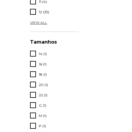
11 (4)
12 (35)
VIEW ALL
Tamanhos
14 (1)
16 (1)
18 (1)
20 (1)
22 (1)
G (1)
M (1)
P (1)