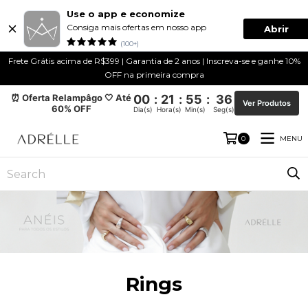
Use o app e economize
Consiga mais ofertas em nosso app
Abrir
(100+)
Frete Grátis acima de R$399 | Garantia de 2 anos | Inscreva-se e ganhe 10%
OFF na primeira compra
⏰ Oferta Relampâgo 🤍 Até
00
:
21
:
55
:
35
Ver Produtos
60% OFF
Dia(s)
Hora(s)
Min(s)
Seg(s)
MENU
0
Rings