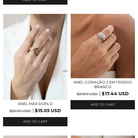
ANEL CORAÇÃO 2 EM 1 RODIO
BRANCO
$17.44 USD
$21.80 USD
ANEL MAX DUPLO
ADD TO CART
$15.05 USD
$25.09 USD
ADD TO CART