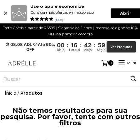
Use o app e economize
Consiga mais ofertas em nosso app
Abrir
(100+)
Frete Grátis a partir de R$399 | Garantia de 2 anos | Inscreva-se e ganhe 10%
OFF na primeira compra
⏰ 08.08 ADL 🤍 Até 60%
00
:
16
:
42
:
59
Ver Produtos
OFF
Dia(s)
Hora(s)
Min(s)
Seg(s)
MENU
0
Início
/
Produtos
Não temos resultados para sua
pesquisa. Por favor, tente com outros
filtros