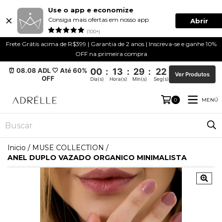
Use o app e economize
Consiga mais ofertas em nosso app
Abrir
(100+)
Frete Grátis acima de R$399 | Garantia de 2 anos | Inscreva-se e ganhe 10%
OFF na primeira compra
⏰ 08.08 ADL 🤍 Até 60%
00
:
13
:
29
:
22
Ver Produtos
OFF
Dia(s)
Hora(s)
Min(s)
Seg(s)
MENÚ
0
Inicio
/
MUSE COLLECTION
/
ANEL DUPLO VAZADO ORGANICO MINIMALISTA