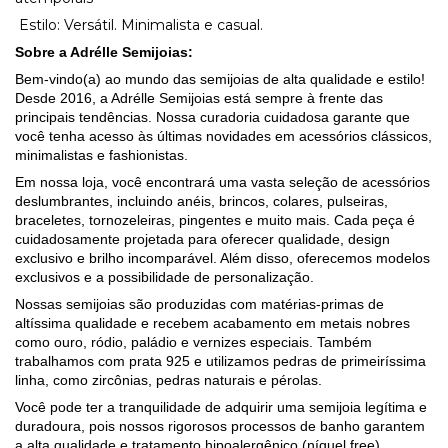
Estilo: Versátil. Minimalista e casual.
Sobre a Adrélle Semijoias:
Bem-vindo(a) ao mundo das semijoias de alta qualidade e estilo!
Desde 2016, a Adrélle Semijoias está sempre à frente das
principais tendências. Nossa curadoria cuidadosa garante que
você tenha acesso às últimas novidades em acessórios clássicos,
minimalistas e fashionistas.
Em nossa loja, você encontrará uma vasta seleção de acessórios
deslumbrantes, incluindo anéis, brincos, colares, pulseiras,
braceletes, tornozeleiras, pingentes e muito mais. Cada peça é
cuidadosamente projetada para oferecer qualidade, design
exclusivo e brilho incomparável. Além disso, oferecemos modelos
exclusivos e a possibilidade de personalização.
Nossas semijoias são produzidas com matérias-primas de
altíssima qualidade e recebem acabamento em metais nobres
como ouro, ródio, paládio e vernizes especiais. Também
trabalhamos com prata 925 e utilizamos pedras de primeiríssima
linha, como zircônias, pedras naturais e pérolas.
Você pode ter a tranquilidade de adquirir uma semijoia legítima e
duradoura, pois nossos rigorosos processos de banho garantem
a alta qualidade e tratamento hipoalergênico (níquel free).