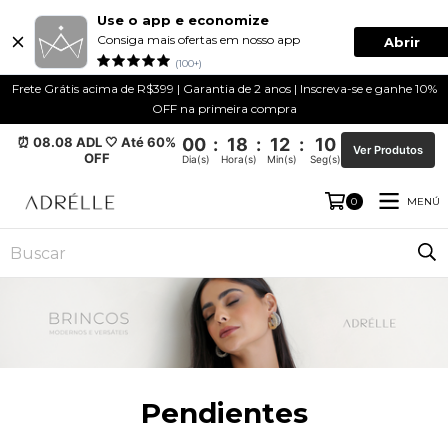
Use o app e economize
Consiga mais ofertas em nosso app
Abrir
(100+)
Frete Grátis acima de R$399 | Garantia de 2 anos | Inscreva-se e ganhe 10%
OFF na primeira compra
⏰ 08.08 ADL 🤍 Até 60%
00
:
18
:
12
:
10
Ver Produtos
OFF
Dia(s)
Hora(s)
Min(s)
Seg(s)
MENÚ
0
Pendientes