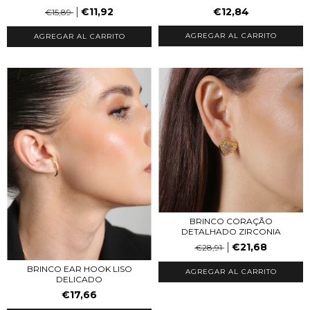
€11,92
€12,84
€15,89
AGREGAR AL CARRITO
AGREGAR AL CARRITO
BRINCO CORAÇÃO
DETALHADO ZIRCONIA
€21,68
€28,91
BRINCO EAR HOOK LISO
DELICADO
€17,66