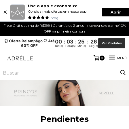
Use o app e economize
Consiga mais ofertas em nosso app
Abrir
(100+)
Frete Grátis acima de R$399 | Garantia de 2 anos | Inscreva-se e ganhe 10%
OFF na primeira compra
⏰ Oferta Relampâgo 🤍 Até
00
:
03
:
25
:
26
Ver Produtos
60% OFF
Dia(s)
Hora(s)
Min(s)
Seg(s)
MENÚ
0
Pendientes