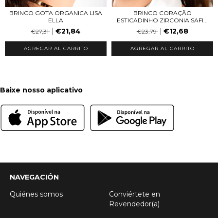
BRINCO GOTA ORGANICA LISA
BRINCO CORAÇÃO
ELLA
ESTICADINHO ZIRCONIA SAFI...
€21,84
€12,68
€27,31
€23,79
AGREGAR AL CARRITO
AGREGAR AL CARRITO
Baixe nosso aplicativo
NAVEGACIÓN
Quiénes somos
Conviértete en
Revendedor(a)