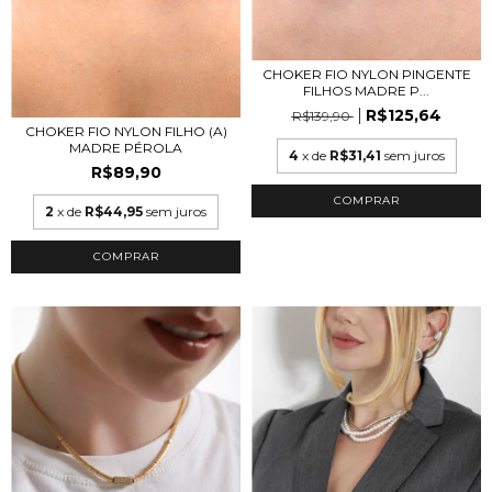
CHOKER FIO NYLON PINGENTE
FILHOS MADRE P...
R$125,64
R$139,90
CHOKER FIO NYLON FILHO (A)
MADRE PÉROLA
4
x de
R$31,41
sem juros
R$89,90
COMPRAR
2
x de
R$44,95
sem juros
COMPRAR