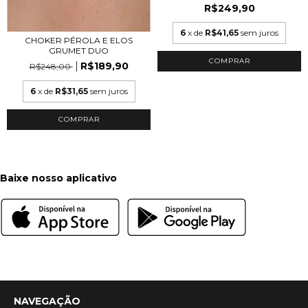
R$249,90
6
x de
R$41,65
sem juros
CHOKER PÉROLA E ELOS
GRUMET DUO
R$189,90
R$248,00
6
x de
R$31,65
sem juros
COMPRAR
Baixe nosso aplicativo
NAVEGAÇÃO