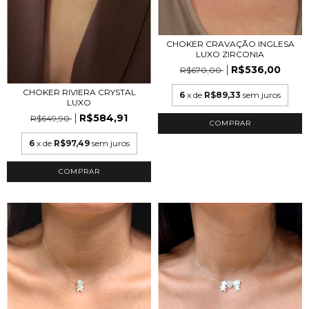
CHOKER CRAVAÇÃO INGLESA
LUXO ZIRCONIA
R$536,00
R$670,00
CHOKER RIVIERA CRYSTAL
6
x de
R$89,33
sem juros
LUXO
R$584,91
R$649,90
6
x de
R$97,49
sem juros
COMPRAR