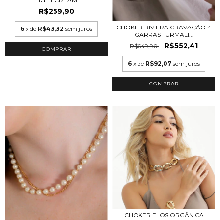
LIGHT CREAM
R$259,90
CHOKER RIVIERA CRAVAÇÃO 4
6
x de
R$43,32
sem juros
GARRAS TURMALI...
R$552,41
R$649,90
6
x de
R$92,07
sem juros
COMPRAR
CHOKER ELOS ORGÂNICA