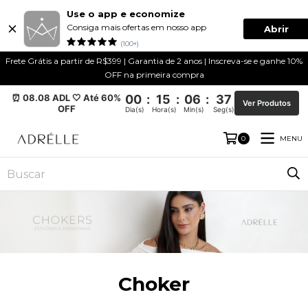
Use o app e economize
Consiga mais ofertas em nosso app
Abrir
(100+)
Frete Grátis a partir de R$399 | Garantia de 2 anos | Inscreva-se e ganhe 10%
OFF na primeira compra
⏰ 08.08 ADL 🤍 Até 60%
00
:
15
:
06
:
36
Ver Produtos
OFF
Dia(s)
Hora(s)
Min(s)
Seg(s)
MENU
0
Choker